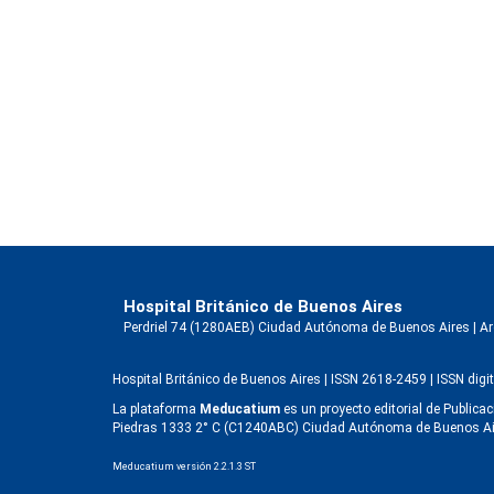
Hospital Británico de Buenos Aires
Perdriel 74 (1280AEB) Ciudad Autónoma de Buenos Aires | Arge
Hospital Británico de Buenos Aires | ISSN 2618-2459 | ISSN dig
La plataforma
Meducatium
es un proyecto editorial de Publica
Piedras 1333 2° C (C1240ABC) Ciudad Autónoma de Buenos Aires 
Meducatium versión 2.2.1.3 ST