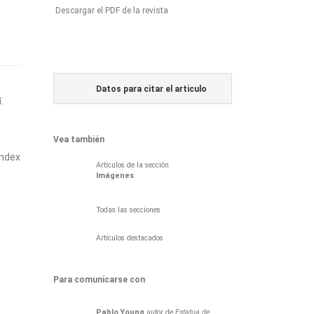
Descargar el PDF de la revista
Datos para citar el articulo
í.
Vea también
index
Artículos de la sección
Imágenes
Todas las secciones
Artículos destacados
Para comunicarse con
Pablo
Young
autor de
Estatua de