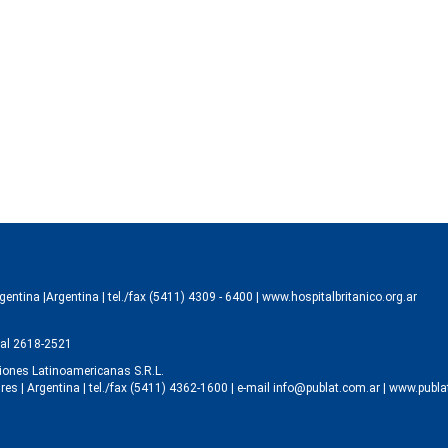
ntina |Argentina | tel./fax (5411) 4309 - 6400 |
www.hospitalbritanico.org.ar
ital 2618-2521
ciones Latinoamericanas S.R.L.
| Argentina | tel./fax (5411) 4362-1600 | e-mail info@publat.com.ar |
www.publa