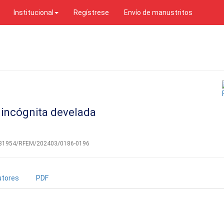
Institucional
Regístrese
Envío de manustritos
incógnita develada
0.31954/RFEM/202403/0186-0196
utores
PDF