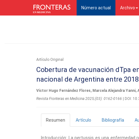
(current)
Número actual
Archivo
Artí­culo Original
Cobertura de vacunación dTpa en 
nacional de Argentina entre 2018
Víctor Hugo Fernández Flores, Marcela Alejandra Yanni, 
Revista Fronteras en Medicina 2025;(03): 0162-0166
| DOI: 1
Resumen
Artículo
Bibliografía
A
Introducción: La pertussis es una enfermedad re