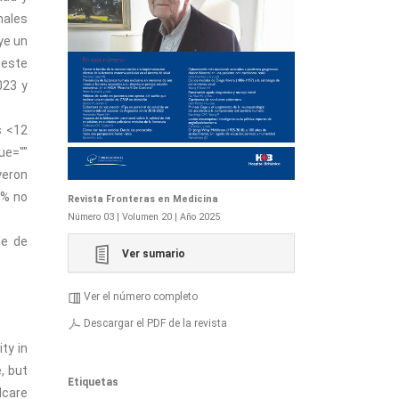
nales
ye un
 este
023 y
s <12
ue=""
yeron
7% no
Revista Fronteras en Medicina
Número 03 | Volumen 20 | Año 2025
le de
Ver sumario
Ver el número completo
Descargar el PDF de la revista
ty in
, but
Etiquetas
dcare