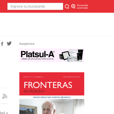
Busqueda
avanzada
Auspicios
dad y