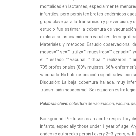
mortalidad en lactantes, especialmente menores
infantiles, pero persisten brotes endémicos cada
grupo clave para la transmisión y prevención, y 
estudio fue estimar la cobertura de vacunación
explorar su asociación con variables demográfica
Materiales y métodos: Estudio observacional d
meses="" se="" utiliz="" muestreo="" censal="" y="
el="" estado="" vacunal="" dtpa="" realizaron="" an
705 profesionales (80% mujeres; 66% enfermería
vacunado. No hubo asociación significativa con s
Discusión: La baja cobertura hallada, muy inf
transmisión nosocomial. Se requieren estrategias
Palabras clave:
cobertura de vacunación, vacuna, pert
Background: Pertussis is an acute respiratory di
infants, especially those under 1 year of age. A
endemic outbreaks persist every 2–3 years, with 