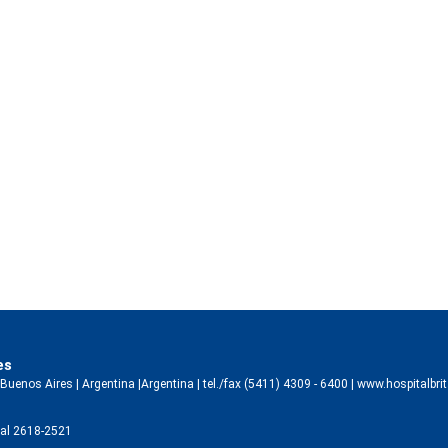
es
enos Aires | Argentina |Argentina | tel./fax (5411) 4309 - 6400 |
www.hospitalbrit
ital 2618-2521