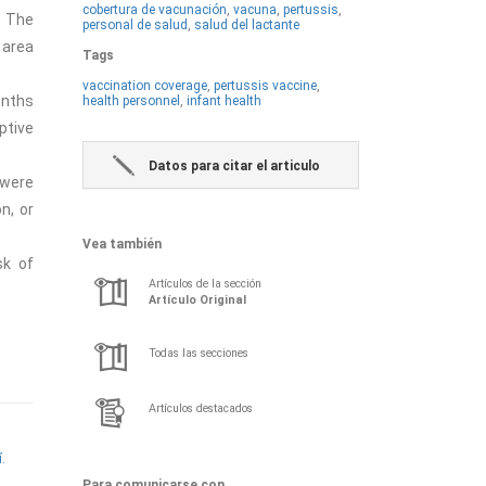
cobertura de vacunación
,
vacuna
,
pertussis
,
. The
personal de salud
,
salud del lactante
 area
Tags
vaccination coverage
,
pertussis vaccine
,
onths
health personnel
,
infant health
ptive
Datos para citar el articulo
 were
n, or
Vea también
sk of
Artículos de la sección
Artí­culo Original
Todas las secciones
Artículos destacados
í.
Para comunicarse con