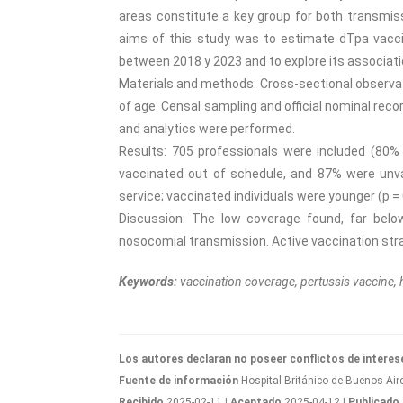
areas constitute a key group for both transmis
aims of this study was to estimate dTpa vacci
between 2018 y 2023 and to explore its associati
Materials and methods: Cross-sectional observat
of age. Censal sampling and official nominal rec
and analytics were performed.
Results: 705 professionals were included (80
vaccinated out of schedule, and 87% were unvac
service; vaccinated individuals were younger (p = 
Discussion: The low coverage found, far bel
nosocomial transmission. Active vaccination str
Keywords:
vaccination coverage, pertussis vaccine, h
Los autores declaran no poseer conflictos de interes
Fuente de información
Hospital Británico de Buenos Aire
Recibido
2025-02-11
| Aceptado
2025-04-12
| Publicado