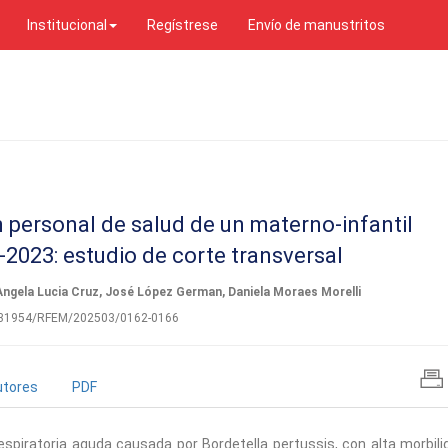
Institucional
Regístrese
Envío de manustritos
personal de salud de un materno-infantil
-2023: estudio de corte transversal
Angela Lucia Cruz, José López German, Daniela Moraes Morelli
0.31954/RFEM/202503/0162-0166
utores
PDF
spiratoria aguda causada por Bordetella pertussis, con alta morbili