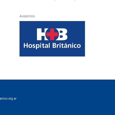
Auspicios
anico.org.ar