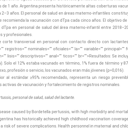
 de 1 año. Argentina presenta históricamente altas coberturas vacu
 2–3 años. El personal de salud en áreas materno-infantiles constitu
se recomienda la vacunación con dTpa cada cinco años. El objetivo de
 dTpa en personal de salud del área materno-infantil entre 2018–2
s y profesionales.
e corte transversal en personal con contacto directo con lactante
" registros="" nominales="" oficiales="" la="" variable="" principal="" f
="" lisis="" descriptivos="" anal="" ticos="" br="">
Resultados: Se inclu
). Solo el 12% estaba vacunado en término, 1% fuera de término y 8
exo, profesión o servicio; los vacunados eran más jóvenes (p=0,016).
erior al estándar ≥95% recomendado, representa un riesgo prevenib
 activas de vacunación y fortalecimiento de registros nominales.
ussis, personal de salud, salud del lactante.
sease caused by Bordetella pertussis, with high morbidity and mortali
rgentina has historically achieved high childhood vaccination coverage
a risk of severe complications. Health personnel in maternal and chil