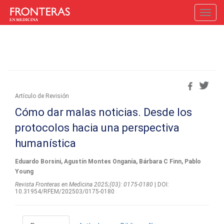
Toggl
navig
Artí­culo de Revisión
Cómo dar malas noticias. Desde los
protocolos hacia una perspectiva
humanística
Eduardo Borsini, Agustín Montes Onganía, Bárbara C Finn, Pablo
Young
Revista Fronteras en Medicina 2025;(03): 0175-0180
| DOI:
10.31954/RFEM/202503/0175-0180