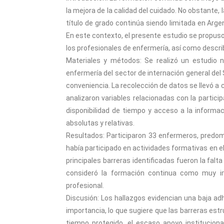
la mejora de la calidad del cuidado. No obstante,
título de grado continúa siendo limitada en Arge
En este contexto, el presente estudio se propuso 
los profesionales de enfermería, así como describ
Materiales y métodos: Se realizó un estudio n
enfermería del sector de internación general del 
conveniencia. La recolección de datos se llevó a
analizaron variables relacionadas con la partic
disponibilidad de tiempo y acceso a la informa
absolutas y relativas.
Resultados: Participaron 33 enfermeros, predo
había participado en actividades formativas en el
principales barreras identificadas fueron la falta
consideró la formación continua como muy imp
profesional.
Discusión: Los hallazgos evidencian una baja ad
importancia, lo que sugiere que las barreras estr
tiempo protegido, el escaso apoyo institucio