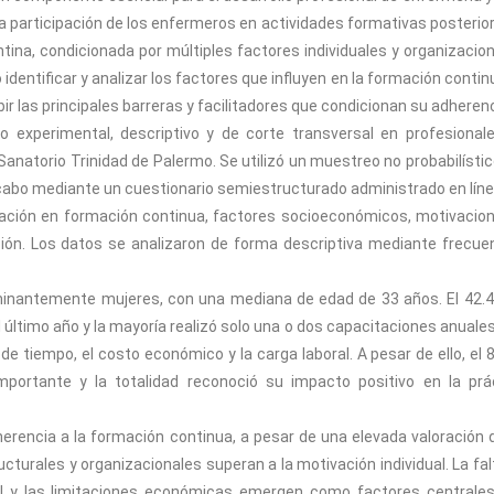
 la participación de los enfermeros en actividades formativas posterior
ntina, condicionada por múltiples factores individuales y organizacion
identificar y analizar los factores que influyen en la formación contin
ir las principales barreras y facilitadores que condicionan su adherenc
o experimental, descriptivo y de corte transversal en profesional
Sanatorio Trinidad de Palermo. Se utilizó un muestreo no probabilístic
 cabo mediante un cuestionario semiestructurado administrado en líne
ipación en formación continua, factores socioeconómicos, motivacion
ción. Los datos se analizaron de forma descriptiva mediante frecue
minantemente mujeres, con una mediana de edad de 33 años. El 42.
 último año y la mayoría realizó solo una o dos capacitaciones anuales
 de tiempo, el costo económico y la carga laboral. A pesar de ello, el 
ortante y la totalidad reconoció su impacto positivo en la prá
herencia a la formación continua, a pesar de una elevada valoración 
ucturales y organizacionales superan a la motivación individual. La fal
nal y las limitaciones económicas emergen como factores centrale