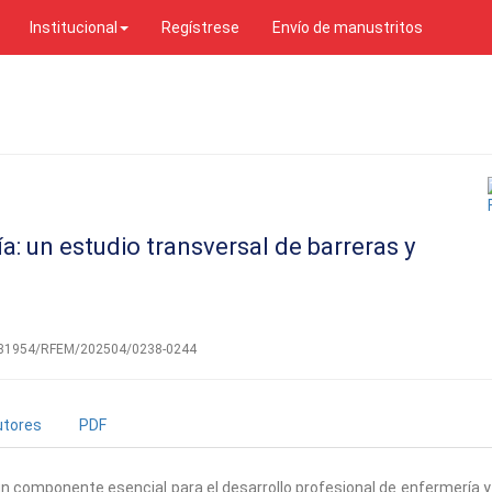
Institucional
Regístrese
Envío de manustritos
: un estudio transversal de barreras y
0.31954/RFEM/202504/0238-0244
utores
PDF
n componente esencial para el desarrollo profesional de enfermería y