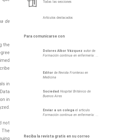
Todas las secciones
Artículos destacados
ma de
Para comunicarse con
g the
Dolores
Albor Vázquez
autor de
egree
Formación continua en enfermería: ...
aimed
cribe
Editor
de
Revista Fronteras en
Medicina
ls in
 Data
Sociedad
Hospital Británico de
Buenos Aires
on in
yzed.
Enviar a un colega
el articulo
Formación continua en enfermería: ...
d not
. The
Reciba la revista gratis en su correo
nuing