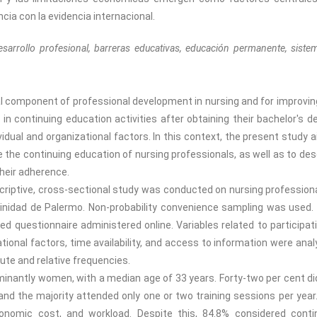
cia con la evidencia internacional.
esarrollo profesional, barreras educativas, educación permanente, siste
al component of professional development in nursing and for improvin
 in continuing education activities after obtaining their bachelor's d
ividual and organizational factors. In this context, the present study 
e the continuing education of nursing professionals, as well as to des
their adherence.
riptive, cross-sectional study was conducted on nursing professiona
Trinidad de Palermo. Non-probability convenience sampling was used.
ed questionnaire administered online. Variables related to participati
onal factors, time availability, and access to information were anal
ute and relative frequencies.
minantly women, with a median age of 33 years. Forty-two per cent di
r, and the majority attended only one or two training sessions per year
conomic cost, and workload. Despite this, 84.8% considered conti