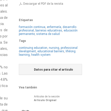
Descargar el PDF de la revista
es al
ales.
ua de
Etiquetas
ia.
formación continua
,
enfermería
,
desarrollo
es de
profesional
,
barreras educativas
,
educación
permanente
,
sistema de salud
o por
Tags
a. Se
continuing education
,
nursing
,
professional
ales,
development
,
educational barriers
,
lifelong
ncias
learning
,
health system
4% no
Datos para citar el articulo
. Las
84.8%
ctica
Vea también
Artículos de la sección
de su
Artí­culo Original
ta de
s que