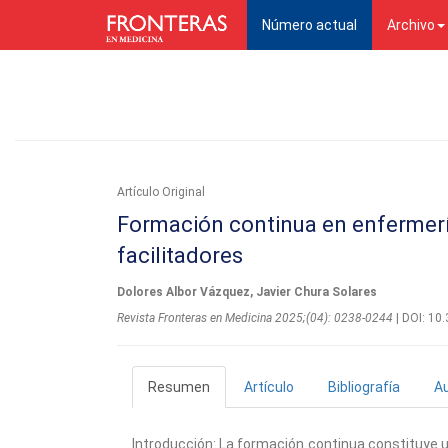
(current)
Número actual
Archivo
Artí­culo Original
Formación continua en enfermería
facilitadores
Dolores Albor Vázquez, Javier Chura Solares
Revista Fronteras en Medicina 2025;(04): 0238-0244
| DOI: 1
Resumen
Artículo
Bibliografía
A
Introducción: La formación continua constituye u