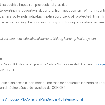
d its positive impact on professional practice.
to continuing education, despite a high assessment of its import
barriers outweigh individual motivation. Lack of protected time, li
ts emerge as key factors restricting continuing education, in line
l development, educational barriers, lifelong learning, health system.
es
.
s. Para solicitudes de reimpresión a Revista Fronteras en Medicina hacer
click aqu
2025-12-31
artículos sin costo (Open Acces), además se encuentra indizada en Lat
en el núcleo básico de revistas del CONICET.
s Atribución-NoComercial-SinDerivar 4.0 Internacional
.