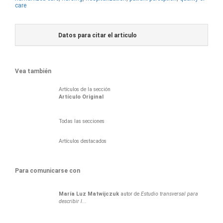
care
Datos para citar el articulo
Vea también
Artículos de la sección
Artí­culo Original
Todas las secciones
Artículos destacados
Para comunicarse con
María Luz
Matwijczuk
autor de
Estudio transversal para
describir l...