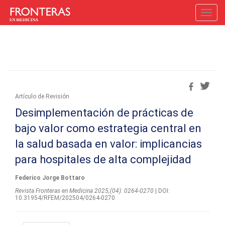
Toggl
navig
Artí­culo de Revisión
Desimplementación de prácticas de
bajo valor como estrategia central en
la salud basada en valor: implicancias
para hospitales de alta complejidad
Federico Jorge Bottaro
Revista Fronteras en Medicina 2025;(04): 0264-0270
| DOI:
10.31954/RFEM/202504/0264-0270