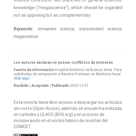
science constitute two branches of general scientific
knowledge (“megascience”), which should be regarded
not as opposing but as complementary.
Keywords:
immanent science, transcendent science,
megascience.
Los autores declaran no poseer conflictos de intereses
.
Fuente de información
Hospital Británico de Buenos Aires. Para
solicitudes de reimpresión a Revista Fronteras en Medicina hacer
click aquí.
Recibido
| Aceptado
| Publicado
2025-12-31
Esta revista tiene libre acceso a descargar los artículos
sin costo (Open Acces), además se encuentra indizada
en Latindex y LILACS (BVS.org) y en proceso de
incorporación en el núcleo básico de revistas del
CONICET.