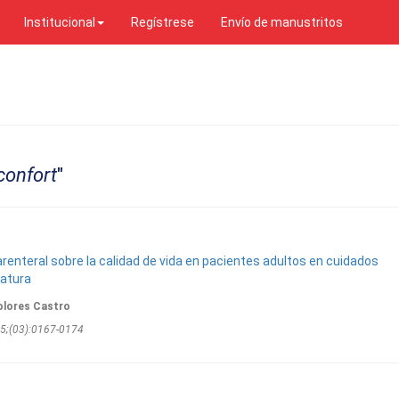
Institucional
Regístrese
Envío de manustritos
confort
"
arenteral sobre la calidad de vida en pacientes adultos en cuidados
eratura
olores Castro
25;(03):0167-0174