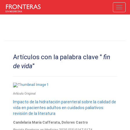
Toggl
navig
Artículos con la palabra clave "
fin
de vida
"
Artí­culo Original
Impacto de la hidratación parenteral sobre la calidad de
vida en pacientes adultos en cuidados paliativos:
revisión de la literatura
Candelaria María Cafferata, Dolores Castro
Revista Fronteras en Medicina 2025;(03):0167-0174