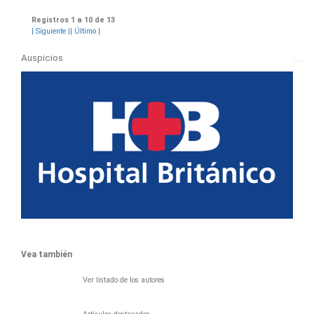
Registros 1 a 10 de 13
|
Siguiente
|
| Último
|
Auspicios
Vea también
Ver listado de los autores