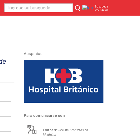
Busqueda
avanzada
Auspicios
 de
Para comunicarse con
Editor
de
Revista Fronteras en
Medicina